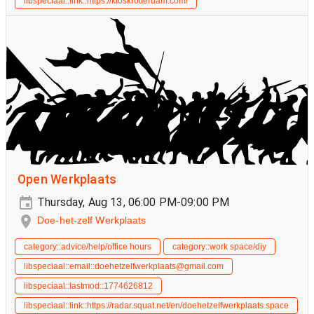
libspeciaal::link::https://kioskrotterdam.com/
Open Werkplaats
Thursday, Aug 13, 06:00 PM-09:00 PM
Doe-het-zelf Werkplaats
category::advice/help/office hours
category::work space/diy
libspeciaal::email::doehetzelfwerkplaats@gmail.com
libspeciaal::lastmod::1774626812
libspeciaal::link::https://radar.squat.net/en/doehetzelfwerkplaats.space