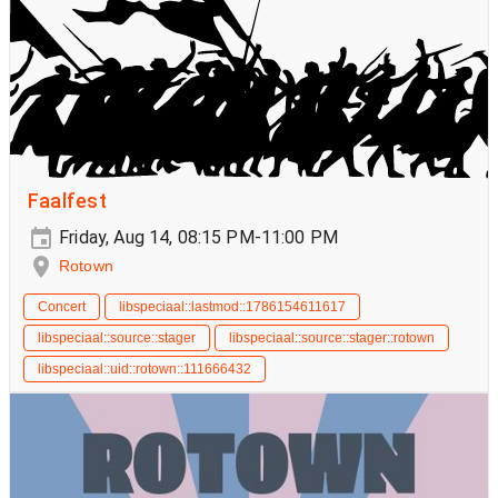
Faalfest
Friday, Aug 14, 08:15 PM-11:00 PM
Rotown
Concert
libspeciaal::lastmod::1786154611617
libspeciaal::source::stager
libspeciaal::source::stager::rotown
libspeciaal::uid::rotown::111666432