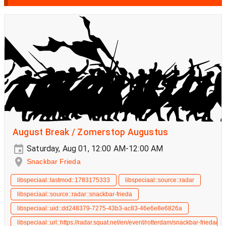
August Break / Zomerstop Augustus
Saturday, Aug 01, 12:00 AM-12:00 AM
Snackbar Frieda
libspeciaal::lastmod::1783175333
libspeciaal::source::radar
libspeciaal::source::radar::snackbar-frieda
libspeciaal::uid::dd248379-7275-43b3-ac83-46e6e8e6826a
libspeciaal::url::https://radar.squat.net/en/event/rotterdam/snackbar-fried