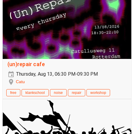
(un)repair cafe
Thursday, Aug 13, 06:30 PM-09:30 PM
Catu
free
klankschool
noise
repair
workshop