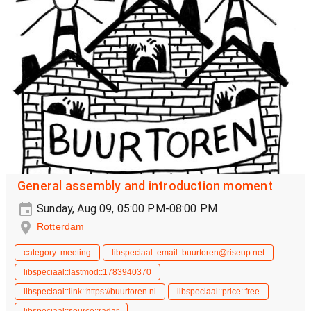
General assembly and introduction moment
Sunday, Aug 09, 05:00 PM-08:00 PM
Rotterdam
category::meeting
libspeciaal::email::buurtoren@riseup.net
libspeciaal::lastmod::1783940370
libspeciaal::link::https://buurtoren.nl
libspeciaal::price::free
libspeciaal::source::radar