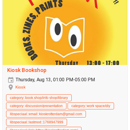
Kiosk Bookshop
Thursday, Aug 13, 01:00 PM-05:00 PM
Kiosk
category::book shop/info shop/library
category::discussion/presentation
category::work space/diy
libspeciaal::email::kioskrotterdam@gmail.com
libspeciaal::lastmod::1768947999