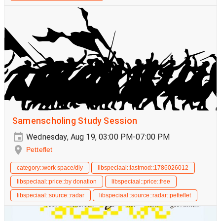
Samenscholing Study Session
Wednesday, Aug 19, 03:00 PM-07:00 PM
Petteflet
category::work space/diy
libspeciaal::lastmod::1786026012
libspeciaal::price::by donation
libspeciaal::price::free
libspeciaal::source::radar
libspeciaal::source::radar::petteflet