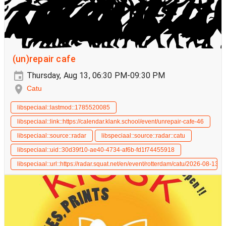
(un)repair cafe
Thursday, Aug 13, 06:30 PM-09:30 PM
Catu
libspeciaal::lastmod::1785520085
libspeciaal::link::https://calendar.klank.school/event/unrepair-cafe-46
libspeciaal::source::radar
libspeciaal::source::radar::catu
libspeciaal::uid::30d39f10-ae40-4734-af6b-fd1f74455918
libspeciaal::url::https://radar.squat.net/en/event/rotterdam/catu/2026-08-13/u