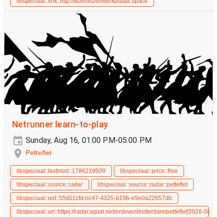
libspeciaal::link::http://doehetzelfwerkplaats.space
Netrunner learn-to-play
Sunday, Aug 16, 01:00 PM-05:00 PM
Petteflet
libspeciaal::lastmod::1786219509
libspeciaal::price::free
libspeciaal::source::radar
libspeciaal::source::radar::petteflet
libspeciaal::uid::55d11cfd-bc47-4325-b19b-e9e0a22657db
libspeciaal::url::https://radar.squat.net/en/event/rotterdam/petteflet/2026-08-