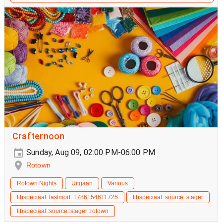
Crafternoon
Sunday, Aug 09, 02:00 PM-06:00 PM
Rotown
Rotown Nights
Uitgaan
Various
libspeciaal::lastmod::1786154611725
libspeciaal::source::stager
libspeciaal::source::stager::rotown