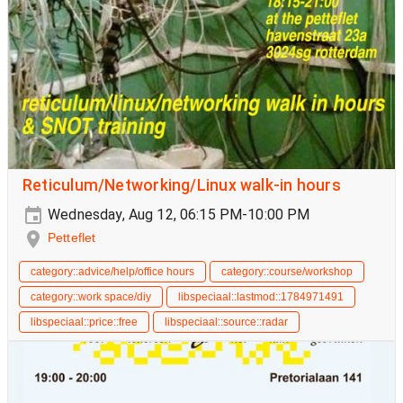
Reticulum/Networking/Linux walk-in hours
Wednesday, Aug 12, 06:15 PM-10:00 PM
Petteflet
category::advice/help/office hours
category::course/workshop
category::work space/diy
libspeciaal::lastmod::1784971491
libspeciaal::price::free
libspeciaal::source::radar