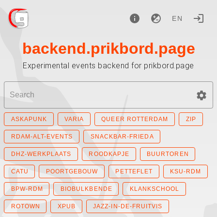
EN
backend.prikbord.page
Experimental events backend for prikbord.page
ASKAPUNK
VARIA
QUEER ROTTERDAM
ZIP
RDAM-ALT-EVENTS
SNACKBAR-FRIEDA
DHZ-WERKPLAATS
ROODKAPJE
BUURTOREN
CATU
POORTGEBOUW
PETTEFLET
KSU-RDM
BPW-RDM
BIOBULKBENDE
KLANKSCHOOL
ROTOWN
XPUB
JAZZ-IN-DE-FRUITVIS