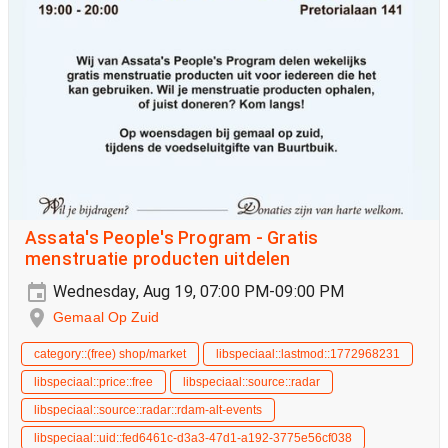
Assata's People's Program - Gratis
menstruatie producten uitdelen
Wednesday, Aug 19, 07:00 PM-09:00 PM
Gemaal Op Zuid
category::(free) shop/market
libspeciaal::lastmod::1772968231
libspeciaal::price::free
libspeciaal::source::radar
libspeciaal::source::radar::rdam-alt-events
libspeciaal::uid::fed6461c-d3a3-47d1-a192-3775e56cf038