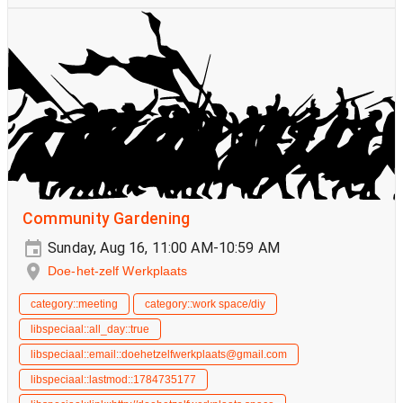
Community Gardening
Sunday, Aug 16, 11:00 AM-10:59 AM
Doe-het-zelf Werkplaats
category::meeting
category::work space/diy
libspeciaal::all_day::true
libspeciaal::email::doehetzelfwerkplaats@gmail.com
libspeciaal::lastmod::1784735177