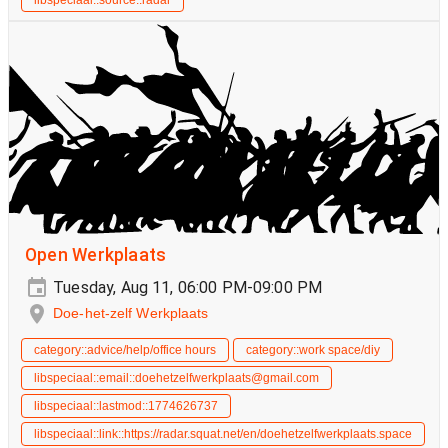
Open Werkplaats
Tuesday, Aug 11, 06:00 PM-09:00 PM
Doe-het-zelf Werkplaats
category::advice/help/office hours
category::work space/diy
libspeciaal::email::doehetzelfwerkplaats@gmail.com
libspeciaal::lastmod::1774626737
libspeciaal::link::https://radar.squat.net/en/doehetzelfwerkplaats.space