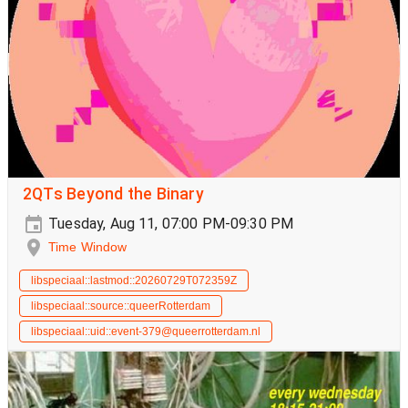
2QTs Beyond the Binary
Tuesday, Aug 11, 07:00 PM-09:30 PM
Time Window
libspeciaal::lastmod::20260729T072359Z
libspeciaal::source::queerRotterdam
libspeciaal::uid::event-379@queerrotterdam.nl