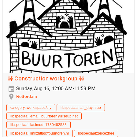
🚧 Construction workgroup 🚧
Sunday, Aug 16, 12:00 AM-11:59 PM
Rotterdam
category::work space/diy
libspeciaal::all_day::true
libspeciaal::email::buurtoren@riseup.net
libspeciaal::lastmod::1780482583
libspeciaal::link::https://buurtoren.nl
libspeciaal::price::free