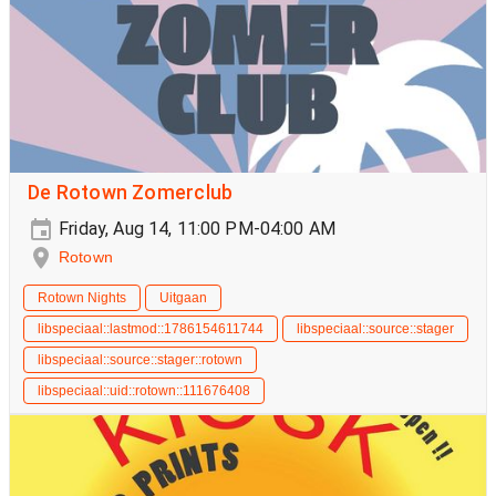
De Rotown Zomerclub
Friday, Aug 14, 11:00 PM-04:00 AM
Rotown
Rotown Nights
Uitgaan
libspeciaal::lastmod::1786154611744
libspeciaal::source::stager
libspeciaal::source::stager::rotown
libspeciaal::uid::rotown::111676408