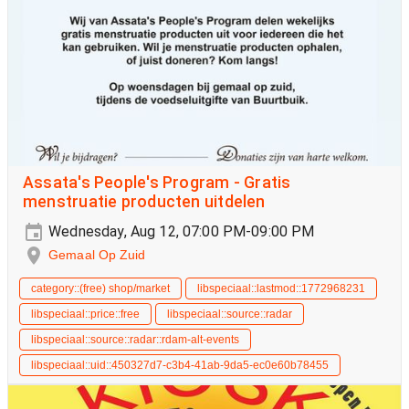
Assata's People's Program - Gratis
menstruatie producten uitdelen
Wednesday, Aug 12, 07:00 PM-09:00 PM
Gemaal Op Zuid
category::(free) shop/market
libspeciaal::lastmod::1772968231
libspeciaal::price::free
libspeciaal::source::radar
libspeciaal::source::radar::rdam-alt-events
libspeciaal::uid::450327d7-c3b4-41ab-9da5-ec0e60b78455