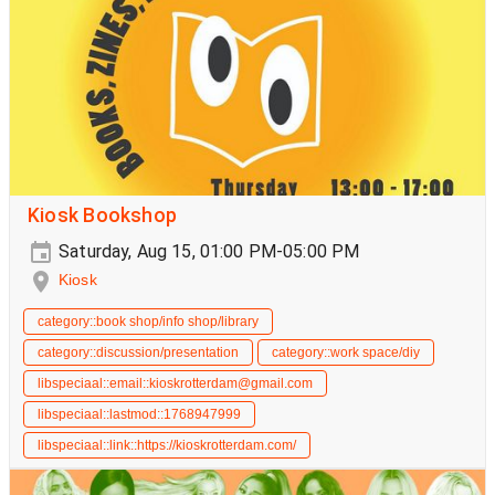
Kiosk Bookshop
Saturday, Aug 15, 01:00 PM-05:00 PM
Kiosk
category::book shop/info shop/library
category::discussion/presentation
category::work space/diy
libspeciaal::email::kioskrotterdam@gmail.com
libspeciaal::lastmod::1768947999
libspeciaal::link::https://kioskrotterdam.com/