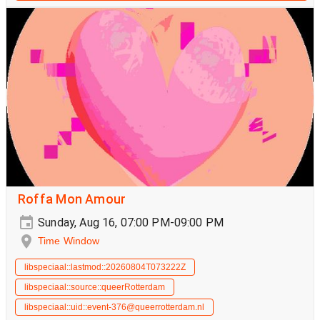
Roffa Mon Amour
Sunday, Aug 16, 07:00 PM-09:00 PM
Time Window
libspeciaal::lastmod::20260804T073222Z
libspeciaal::source::queerRotterdam
libspeciaal::uid::event-376@queerrotterdam.nl