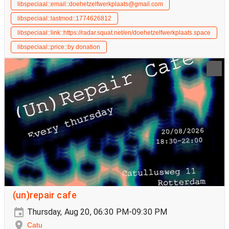
libspeciaal::email::doehetzelfwerkplaats@gmail.com
libspeciaal::lastmod::1774626812
libspeciaal::link::https://radar.squat.net/en/doehetzelfwerkplaats.space
libspeciaal::price::by donation
(un)repair cafe
Thursday, Aug 20, 06:30 PM-09:30 PM
Catu