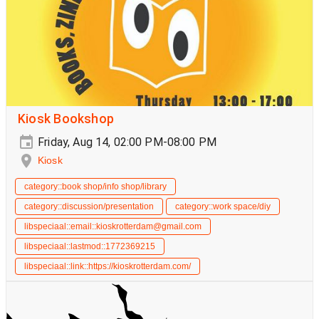
Kiosk Bookshop
Friday, Aug 14, 02:00 PM-08:00 PM
Kiosk
category::book shop/info shop/library
category::discussion/presentation
category::work space/diy
libspeciaal::email::kioskrotterdam@gmail.com
libspeciaal::lastmod::1772369215
libspeciaal::link::https://kioskrotterdam.com/