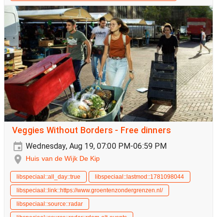
Veggies Without Borders - Free dinners
Wednesday, Aug 19, 07:00 PM-06:59 PM
Huis van de Wijk De Kip
libspeciaal::all_day::true
libspeciaal::lastmod::1781098044
libspeciaal::link::https://www.groentenzondergrenzen.nl/
libspeciaal::source::radar