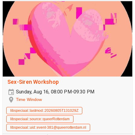
Sex-Siren Workshop
Sunday, Aug 16, 08:00 PM-09:30 PM
Time Window
libspeciaal::lastmod::20260805T131029Z
libspeciaal::source::queerRotterdam
libspeciaal::uid::event-381@queerrotterdam.nl