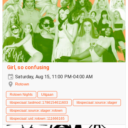
Girl, so confusing
Saturday, Aug 15, 11:00 PM-04:00 AM
Rotown
Rotown Nights
Uitgaan
libspeciaal::lastmod::1786154611603
libspeciaal::source::stager
libspeciaal::source::stager::rotown
libspeciaal::uid::rotown::111666165