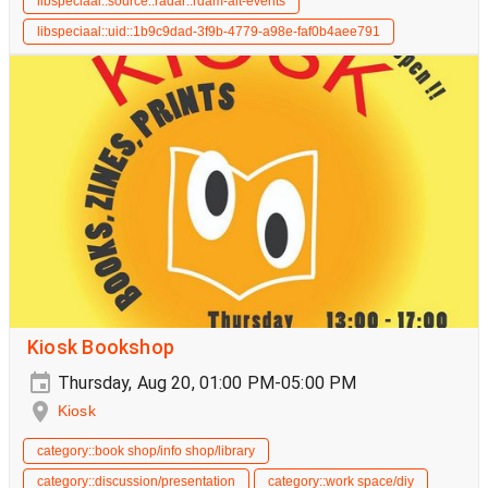
libspeciaal::source::radar::rdam-alt-events
libspeciaal::uid::1b9c9dad-3f9b-4779-a98e-faf0b4aee791
Kiosk Bookshop
Thursday, Aug 20, 01:00 PM-05:00 PM
Kiosk
category::book shop/info shop/library
category::discussion/presentation
category::work space/diy