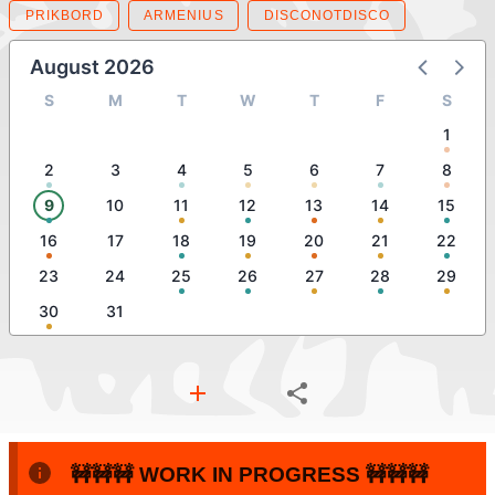
PRIKBORD
ARMENIUS
DISCONOTDISCO
August 2026
S
M
T
W
T
F
S
1
2
3
4
5
6
7
8
9
10
11
12
13
14
15
16
17
18
19
20
21
22
23
24
25
26
27
28
29
30
31
🚧🚧🚧 WORK IN PROGRESS 🚧🚧🚧