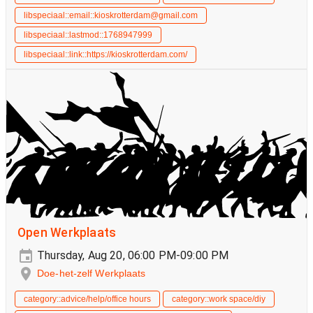
libspeciaal::email::kioskrotterdam@gmail.com
libspeciaal::lastmod::1768947999
libspeciaal::link::https://kioskrotterdam.com/
Open Werkplaats
Thursday, Aug 20, 06:00 PM-09:00 PM
Doe-het-zelf Werkplaats
category::advice/help/office hours
category::work space/diy