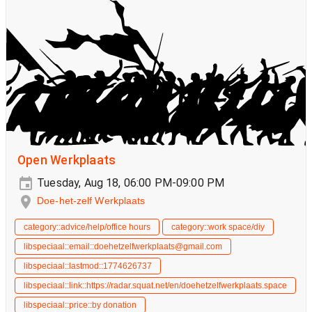
Open Werkplaats
Tuesday, Aug 18, 06:00 PM-09:00 PM
Doe-het-zelf Werkplaats
category::advice/help/office hours
category::work space/diy
libspeciaal::email::doehetzelfwerkplaats@gmail.com
libspeciaal::lastmod::1774626737
libspeciaal::link::https://radar.squat.net/en/doehetzelfwerkplaats.space
libspeciaal::price::by donation