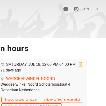
EN
en hours
SATURDAY, JUL 18, 12:00 PM-04:00 PM
21 days ago
WEGGEEFWINKEL NOORD
Weggeefwinkel Noord Schoterbosstraat 4
Rotterdam Netherlands
libspeciaal::source::radar
category::(free) shop/market