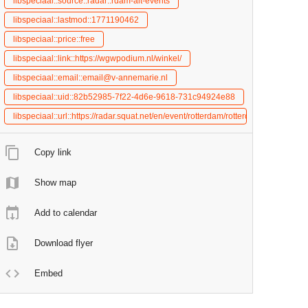
libspeciaal::source::radar::rdam-alt-events
libspeciaal::lastmod::1771190462
libspeciaal::price::free
libspeciaal::link::https://wgwpodium.nl/winkel/
libspeciaal::email::email@v-annemarie.nl
libspeciaal::uid::82b52985-7f22-4d6e-9618-731c94924e88
libspeciaal::url::https://radar.squat.net/en/event/rotterdam/rotterdam-alterna
Copy link
Show map
Add to calendar
Download flyer
Embed