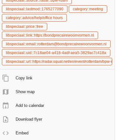
libspeciaal::source::radar::bpw-rdam
libspeciaal::lastmod::1765277090
category::meeting
category::advice/help/office hours
libspeciaal::price::free
libspeciaal::link::https://bondprecairewoonvormen.nl
libspeciaal::email::rotterdam@bondprecairewoonvormen.nl
libspeciaal::uid::7c18ae04-a418-4adf-aea5-3829ac7c418a
libspeciaal::url::https://radar.squat.net/en/event/rotterdam/bpw-rotterdam/20
Copy link
Show map
Add to calendar
Download flyer
Embed