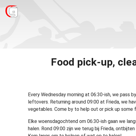
Food pick-up, cle
Every Wednesday morning at 06:30-ish, we pass by 
leftovers. Returning around 09:00 at Frieda, we ha
vegetables. Come by to help out or pick up some 
Elke woensdagochtend om 06:30-ish gaan we langs
halen. Rond 09:00 zijn we terug bij Frieda, ontbij
Kom langs om te helpen of wat op te halen!