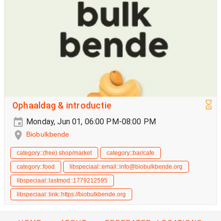
Ophaaldag & introductie
Monday, Jun 01, 06:00 PM-08:00 PM
Biobulkbende
category::(free) shop/market
category::bar/cafe
category::food
libspeciaal::email::info@biobulkbende.org
libspeciaal::lastmod::1779212595
libspeciaal::link::https://biobulkbende.org