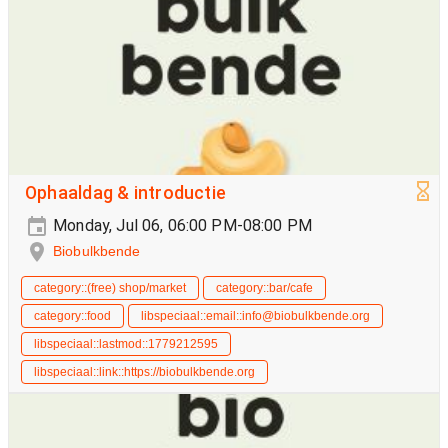
Ophaaldag & introductie
Monday, Jul 06, 06:00 PM-08:00 PM
Biobulkbende
category::(free) shop/market
category::bar/cafe
category::food
libspeciaal::email::info@biobulkbende.org
libspeciaal::lastmod::1779212595
libspeciaal::link::https://biobulkbende.org