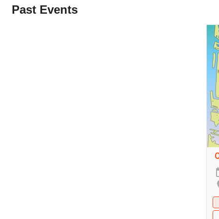
Past Events
O