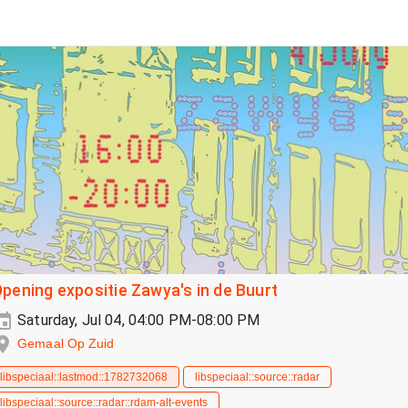
pening expositie Zawya's in de Buurt
Saturday, Jul 04, 04:00 PM-08:00 PM
Gemaal Op Zuid
libspeciaal::lastmod::1782732068
libspeciaal::source::radar
libspeciaal::source::radar::rdam-alt-events