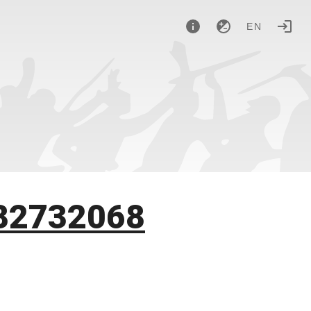
EN
82732068