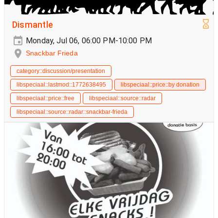
Dismantle
Monday, Jul 06, 06:00 PM-10:00 PM
Snackbar Frieda
category::discussion/presentation
libspeciaal::lastmod::1772638495
libspeciaal::price::by donation
libspeciaal::price::free
libspeciaal::source::radar
libspeciaal::source::radar::snackbar-frieda