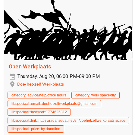
Open Werkplaats
Thursday, Aug 20, 06:00 PM-09:00 PM
Doe-het-zelf Werkplaats
category::advice/help/office hours
category::work space/diy
libspeciaal::email::doehetzelfwerkplaats@gmail.com
libspeciaal::lastmod::1774626812
libspeciaal::link::https://radar.squat.net/en/doehetzelfwerkplaats.space
libspeciaal::price::by donation