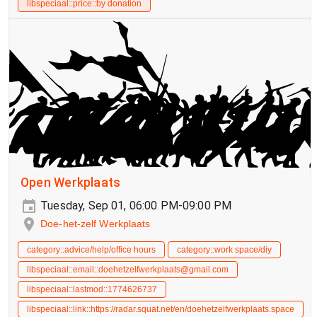
libspeciaal::price::by donation
Open Werkplaats
Tuesday, Sep 01, 06:00 PM-09:00 PM
Doe-het-zelf Werkplaats
category::advice/help/office hours
category::work space/diy
libspeciaal::email::doehetzelfwerkplaats@gmail.com
libspeciaal::lastmod::1774626737
libspeciaal::link::https://radar.squat.net/en/doehetzelfwerkplaats.space