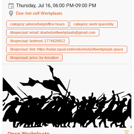
Thursday, Jul 16, 06:00 PM-09:00 PM
Doe-het-zelf Werkplaats
category::advice/help/office hours
category::work space/diy
libspeciaal::email::doehetzelfwerkplaats@gmail.com
libspeciaal::lastmod::1774626812
libspeciaal::link::https://radar.squat.net/en/doehetzelfwerkplaats.space
libspeciaal::price::by donation