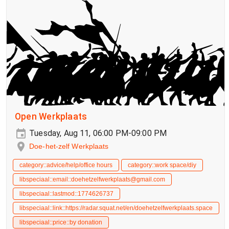
Open Werkplaats
Tuesday, Aug 11, 06:00 PM-09:00 PM
Doe-het-zelf Werkplaats
category::advice/help/office hours
category::work space/diy
libspeciaal::email::doehetzelfwerkplaats@gmail.com
libspeciaal::lastmod::1774626737
libspeciaal::link::https://radar.squat.net/en/doehetzelfwerkplaats.space
libspeciaal::price::by donation