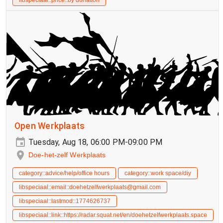
Open Werkplaats
Tuesday, Aug 18, 06:00 PM-09:00 PM
Doe-het-zelf Werkplaats
category::advice/help/office hours
category::work space/diy
libspeciaal::email::doehetzelfwerkplaats@gmail.com
libspeciaal::lastmod::1774626737
libspeciaal::link::https://radar.squat.net/en/doehetzelfwerkplaats.space