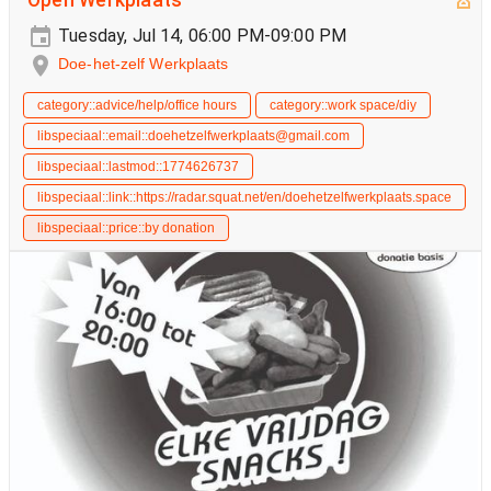
Open Werkplaats
Tuesday, Jul 14, 06:00 PM-09:00 PM
Doe-het-zelf Werkplaats
category::advice/help/office hours
category::work space/diy
libspeciaal::email::doehetzelfwerkplaats@gmail.com
libspeciaal::lastmod::1774626737
libspeciaal::link::https://radar.squat.net/en/doehetzelfwerkplaats.space
libspeciaal::price::by donation