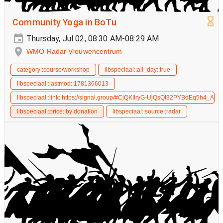
Community Yoga in BoTu
Thursday, Jul 02, 08:30 AM-08:29 AM
WMO Radar Vrouwencentrum
category::course/workshop
libspeciaal::all_day::true
libspeciaal::lastmod::1781366013
libspeciaal::link::https://signal.group/#CjQKIIryG-UjQsQt32PYBdEq5h4_
libspeciaal::price::by donation
libspeciaal::source::radar