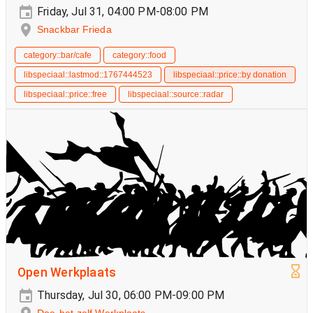
Friday, Jul 31, 04:00 PM-08:00 PM
Snackbar Frieda
category::bar/cafe
category::food
libspeciaal::lastmod::1767444523
libspeciaal::price::by donation
libspeciaal::price::free
libspeciaal::source::radar
Open Werkplaats
Thursday, Jul 30, 06:00 PM-09:00 PM