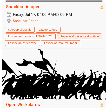
Snackbar is open
Friday, Jul 17, 04:00 PM-08:00 PM
Snackbar Frieda
category::bar/cafe
category::food
libspeciaal::lastmod::1767444523
libspeciaal::price::by donation
libspeciaal::price::free
libspeciaal::source::radar
Open Werkplaats