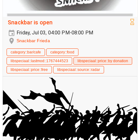
Snackbar is open
Friday, Jul 03, 04:00 PM-08:00 PM
Snackbar Frieda
category::bar/cafe
category::food
libspeciaal::lastmod::1767444523
libspeciaal::price::by donation
libspeciaal::price::free
libspeciaal::source::radar