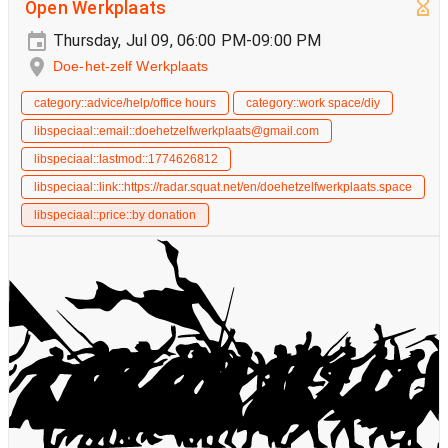
Open Werkplaats
Thursday, Jul 09, 06:00 PM-09:00 PM
Doe-het-zelf Werkplaats
category::advice/help/office hours
category::work space/diy
libspeciaal::email::doehetzelfwerkplaats@gmail.com
libspeciaal::lastmod::1774626812
libspeciaal::link::https://radar.squat.net/en/doehetzelfwerkplaats.space
libspeciaal::price::by donation