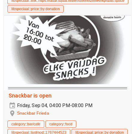
libspeciaal::link::https://radar.squat.net/en/doehetzelfwerkplaats.space
libspeciaal::price::by donation
Snackbar is open
Friday, Sep 04, 04:00 PM-08:00 PM
Snackbar Frieda
category::bar/cafe
category::food
libspeciaal::lastmod::1767444523
libspeciaal::price::by donation