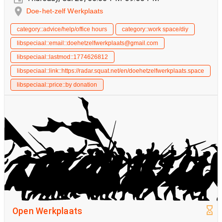
Doe-het-zelf Werkplaats
category::advice/help/office hours
category::work space/diy
libspeciaal::email::doehetzelfwerkplaats@gmail.com
libspeciaal::lastmod::1774626812
libspeciaal::link::https://radar.squat.net/en/doehetzelfwerkplaats.space
libspeciaal::price::by donation
Open Werkplaats