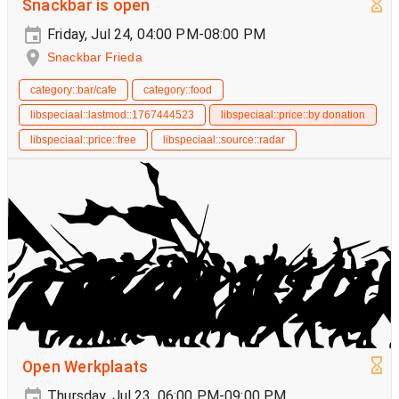
Snackbar is open
Friday, Jul 24, 04:00 PM-08:00 PM
Snackbar Frieda
category::bar/cafe
category::food
libspeciaal::lastmod::1767444523
libspeciaal::price::by donation
libspeciaal::price::free
libspeciaal::source::radar
Open Werkplaats
Thursday, Jul 23, 06:00 PM-09:00 PM