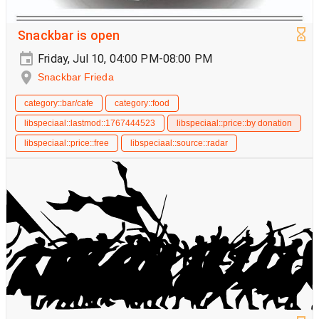
Snackbar is open
Friday, Jul 10, 04:00 PM-08:00 PM
Snackbar Frieda
category::bar/cafe
category::food
libspeciaal::lastmod::1767444523
libspeciaal::price::by donation
libspeciaal::price::free
libspeciaal::source::radar