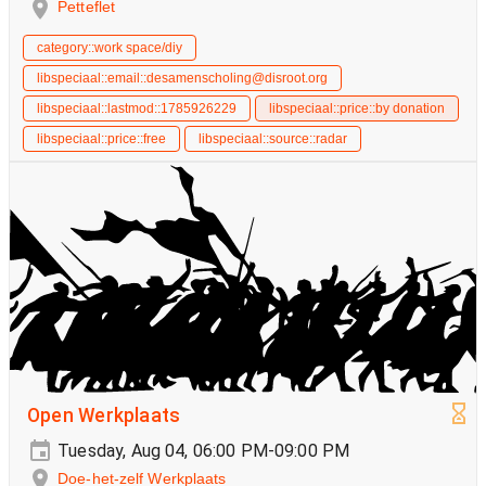
Petteflet
category::work space/diy
libspeciaal::email::desamenscholing@disroot.org
libspeciaal::lastmod::1785926229
libspeciaal::price::by donation
libspeciaal::price::free
libspeciaal::source::radar
Open Werkplaats
Tuesday, Aug 04, 06:00 PM-09:00 PM
Doe-het-zelf Werkplaats