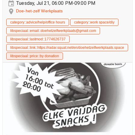
Tuesday, Jul 21, 06:00 PM-09:00 PM
Doe-het-zelf Werkplaats
category::advice/help/office hours
category::work space/diy
libspeciaal::email::doehetzelfwerkplaats@gmail.com
libspeciaal::lastmod::1774626737
libspeciaal::link::https://radar.squat.net/en/doehetzelfwerkplaats.space
libspeciaal::price::by donation