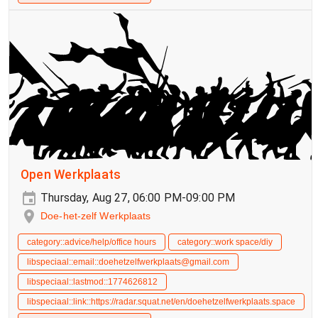
Open Werkplaats
Thursday, Aug 27, 06:00 PM-09:00 PM
Doe-het-zelf Werkplaats
category::advice/help/office hours
category::work space/diy
libspeciaal::email::doehetzelfwerkplaats@gmail.com
libspeciaal::lastmod::1774626812
libspeciaal::link::https://radar.squat.net/en/doehetzelfwerkplaats.space