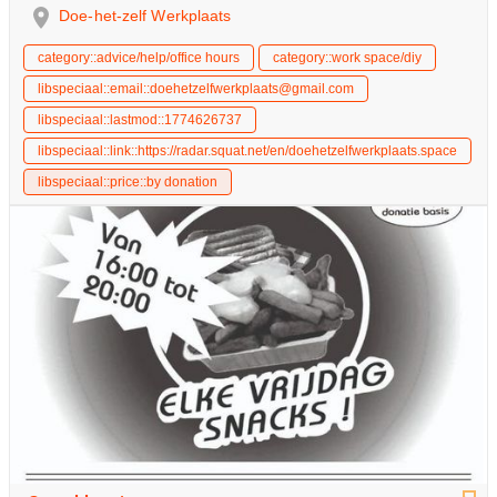
Doe-het-zelf Werkplaats
category::advice/help/office hours
category::work space/diy
libspeciaal::email::doehetzelfwerkplaats@gmail.com
libspeciaal::lastmod::1774626737
libspeciaal::link::https://radar.squat.net/en/doehetzelfwerkplaats.space
libspeciaal::price::by donation