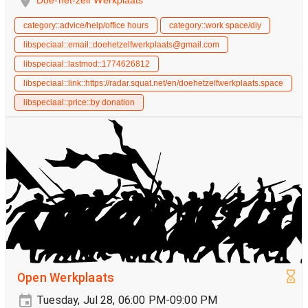
Doe-het-zelf Werkplaats
category::advice/help/office hours
category::work space/diy
libspeciaal::email::doehetzelfwerkplaats@gmail.com
libspeciaal::lastmod::1774626812
libspeciaal::link::https://radar.squat.net/en/doehetzelfwerkplaats.space
libspeciaal::price::by donation
Open Werkplaats
Tuesday, Jul 28, 06:00 PM-09:00 PM