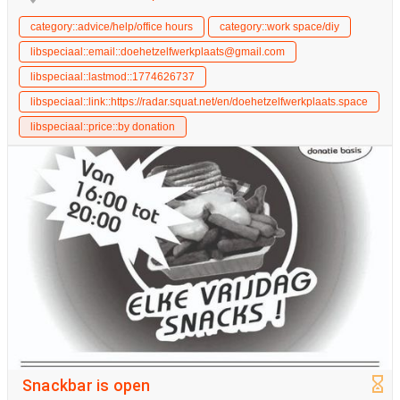
category::advice/help/office hours
category::work space/diy
libspeciaal::email::doehetzelfwerkplaats@gmail.com
libspeciaal::lastmod::1774626737
libspeciaal::link::https://radar.squat.net/en/doehetzelfwerkplaats.space
libspeciaal::price::by donation
Snackbar is open