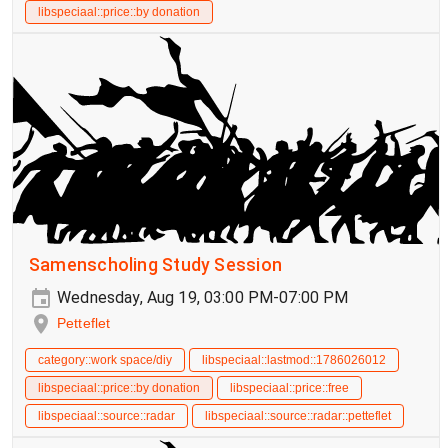
libspeciaal::price::by donation
Samenscholing Study Session
Wednesday, Aug 19, 03:00 PM-07:00 PM
Petteflet
category::work space/diy
libspeciaal::lastmod::1786026012
libspeciaal::price::by donation
libspeciaal::price::free
libspeciaal::source::radar
libspeciaal::source::radar::petteflet