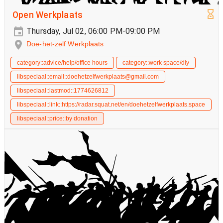
Open Werkplaats
Thursday, Jul 02, 06:00 PM-09:00 PM
Doe-het-zelf Werkplaats
category::advice/help/office hours
category::work space/diy
libspeciaal::email::doehetzelfwerkplaats@gmail.com
libspeciaal::lastmod::1774626812
libspeciaal::link::https://radar.squat.net/en/doehetzelfwerkplaats.space
libspeciaal::price::by donation