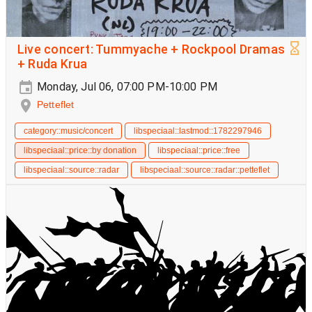
Live concert: Tummyache + Rockpool Dramas
+ Ruda Krua
Monday, Jul 06, 07:00 PM-10:00 PM
Petteflet
category::music/concert
libspeciaal::lastmod::1782297946
libspeciaal::price::by donation
libspeciaal::price::free
libspeciaal::source::radar
libspeciaal::source::radar::petteflet