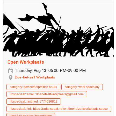
Open Werkplaats
Thursday, Aug 13, 06:00 PM-09:00 PM
Doe-het-zelf Werkplaats
category::advice/help/office hours
category::work space/diy
libspeciaal::email::doehetzelfwerkplaats@gmail.com
libspeciaal::lastmod::1774626812
libspeciaal::link::https://radar.squat.net/en/doehetzelfwerkplaats.space
libspeciaal::price::by donation