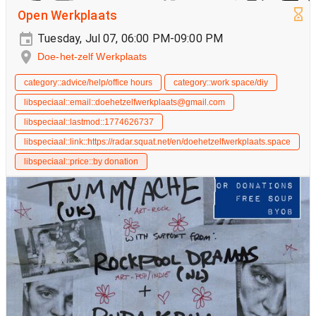
Open Werkplaats
Tuesday, Jul 07, 06:00 PM-09:00 PM
Doe-het-zelf Werkplaats
category::advice/help/office hours
category::work space/diy
libspeciaal::email::doehetzelfwerkplaats@gmail.com
libspeciaal::lastmod::1774626737
libspeciaal::link::https://radar.squat.net/en/doehetzelfwerkplaats.space
libspeciaal::price::by donation