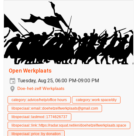
Open Werkplaats
Tuesday, Aug 25, 06:00 PM-09:00 PM
Doe-het-zelf Werkplaats
category::advice/help/office hours
category::work space/diy
libspeciaal::email::doehetzelfwerkplaats@gmail.com
libspeciaal::lastmod::1774626737
libspeciaal::link::https://radar.squat.net/en/doehetzelfwerkplaats.space
libspeciaal::price::by donation