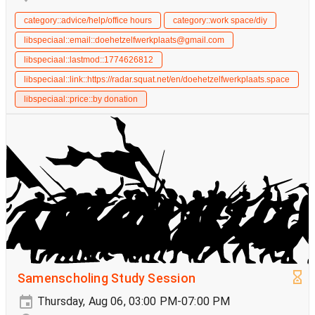
category::advice/help/office hours
category::work space/diy
libspeciaal::email::doehetzelfwerkplaats@gmail.com
libspeciaal::lastmod::1774626812
libspeciaal::link::https://radar.squat.net/en/doehetzelfwerkplaats.space
libspeciaal::price::by donation
Samenscholing Study Session
Thursday, Aug 06, 03:00 PM-07:00 PM