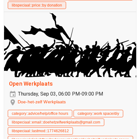
libspeciaal::price::by donation
Open Werkplaats
Thursday, Sep 03, 06:00 PM-09:00 PM
Doe-het-zelf Werkplaats
category::advice/help/office hours
category::work space/diy
libspeciaal::email::doehetzelfwerkplaats@gmail.com
libspeciaal::lastmod::1774626812